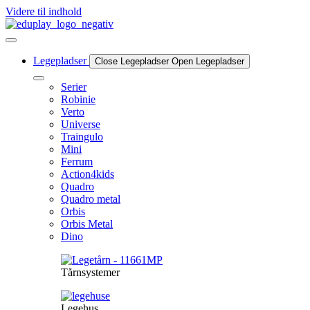
Videre til indhold
Legepladser
Close Legepladser
Open Legepladser
Serier
Robinie
Verto
Universe
Traingulo
Mini
Ferrum
Action4kids
Quadro
Quadro metal
Orbis
Orbis Metal
Dino
Tårnsystemer
Legehus