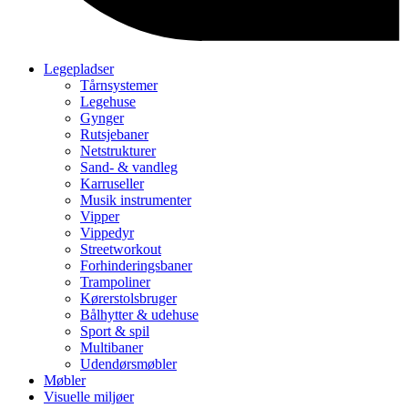
Legepladser
Tårnsystemer
Legehuse
Gynger
Rutsjebaner
Netstrukturer
Sand- & vandleg
Karruseller
Musik instrumenter
Vipper
Vippedyr
Streetworkout
Forhinderingsbaner
Trampoliner
Kørerstolsbruger
Bålhytter & udehuse
Sport & spil
Multibaner
Udendørsmøbler
Møbler
Visuelle miljøer