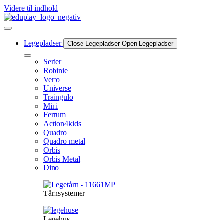
Videre til indhold
Legepladser
Close Legepladser
Open Legepladser
Serier
Robinie
Verto
Universe
Traingulo
Mini
Ferrum
Action4kids
Quadro
Quadro metal
Orbis
Orbis Metal
Dino
Tårnsystemer
Legehus