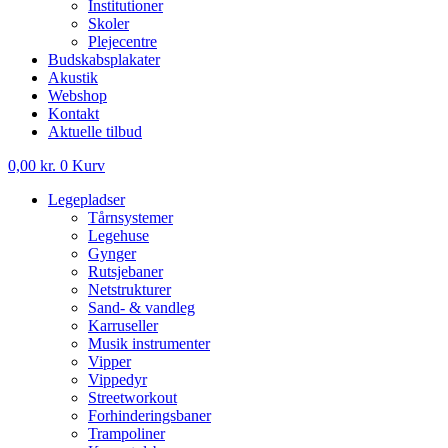
Institutioner
Skoler
Plejecentre
Budskabsplakater
Akustik
Webshop
Kontakt
Aktuelle tilbud
0,00
kr.
0
Kurv
Legepladser
Tårnsystemer
Legehuse
Gynger
Rutsjebaner
Netstrukturer
Sand- & vandleg
Karruseller
Musik instrumenter
Vipper
Vippedyr
Streetworkout
Forhinderingsbaner
Trampoliner