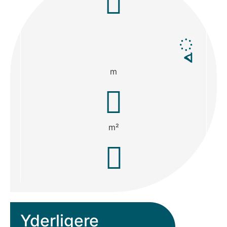
m
m²
Yderligere