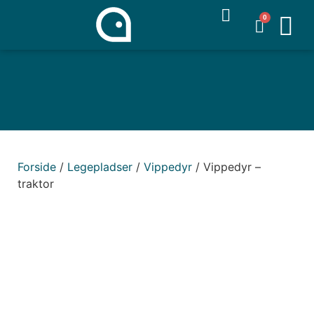
0
Forside
/
Legepladser
/
Vippedyr
/ Vippedyr –
traktor