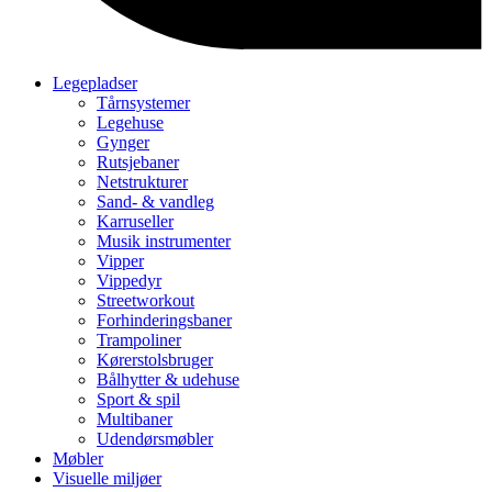
Legepladser
Tårnsystemer
Legehuse
Gynger
Rutsjebaner
Netstrukturer
Sand- & vandleg
Karruseller
Musik instrumenter
Vipper
Vippedyr
Streetworkout
Forhinderingsbaner
Trampoliner
Kørerstolsbruger
Bålhytter & udehuse
Sport & spil
Multibaner
Udendørsmøbler
Møbler
Visuelle miljøer