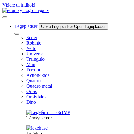
Videre til indhold
Legepladser
Close Legepladser
Open Legepladser
Serier
Robinie
Verto
Universe
Traingulo
Mini
Ferrum
Action4kids
Quadro
Quadro metal
Orbis
Orbis Metal
Dino
Tårnsystemer
Legehus