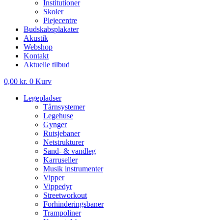
Institutioner
Skoler
Plejecentre
Budskabsplakater
Akustik
Webshop
Kontakt
Aktuelle tilbud
0,00
kr.
0
Kurv
Legepladser
Tårnsystemer
Legehuse
Gynger
Rutsjebaner
Netstrukturer
Sand- & vandleg
Karruseller
Musik instrumenter
Vipper
Vippedyr
Streetworkout
Forhinderingsbaner
Trampoliner