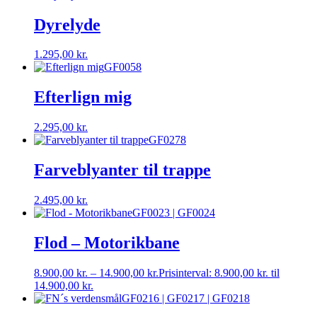
Dyrelyde
1.295,00
kr.
GF0058
Efterlign mig
2.295,00
kr.
GF0278
Farveblyanter til trappe
2.495,00
kr.
GF0023 | GF0024
Flod – Motorikbane
8.900,00
kr.
–
14.900,00
kr.
Prisinterval: 8.900,00 kr. til
14.900,00 kr.
GF0216 | GF0217 | GF0218