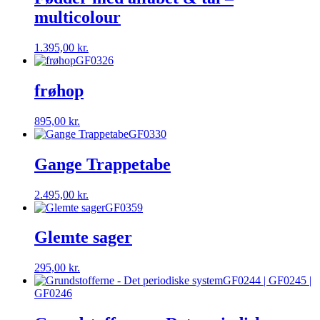
multicolour
1.395,00
kr.
GF0326
frøhop
895,00
kr.
GF0330
Gange Trappetabe
2.495,00
kr.
GF0359
Glemte sager
295,00
kr.
GF0244 | GF0245 |
GF0246