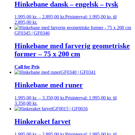
Hinkebane dansk – engelsk – tysk
1.995,00
kr.
–
2.895,00
kr.
Prisinterval: 1.995,00 kr. til
2.895,00 kr.
GF0345 | GF0346
Hinkebane med farverig geometriske
former – 75 x 200 cm
Call for Pris
GF0340 | GF0341
Hinkebane med runer
1.995,00
kr.
–
3.350,00
kr.
Prisinterval: 1.995,00 kr. til
3.350,00 kr.
GF0015 | GF0016
Hinkeraket farvet
1.995,00
kr.
–
2.895,00
kr.
Prisinterval: 1.995,00 kr. til