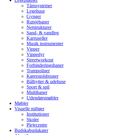
Legepladser
Tårnsystemer
Legehuse
Gynger
Rutsjebaner
Netstrukturer
Sand- & vandleg
Karruseller
Musik instrumenter
Vipper
Vippedyr
Streetworkout
Forhinderingsbaner
Trampoliner
Kørerstolsbruger
Bålhytter & udehuse
Sport & spil
Multibaner
Udendørsmøbler
Møbler
Visuelle miljøer
Institutioner
Skoler
Plejecentre
Budskabsplakater