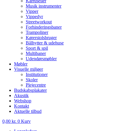
Karruseller
Musik instrumenter
Vipper
Vippedyr
Streetworkout
Forhinderingsbaner
Trampoliner
Kørerstolsbruger
Bålhytter & udehuse
Sport & spil
Multibaner
Udendørsmøbler
Møbler
Visuelle miljøer
Institutioner
Skoler
Plejecentre
Budskabsplakater
Akustik
Webshop
Kontakt
Aktuelle tilbud
0,00
kr.
0
Kurv