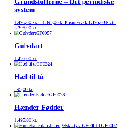
Grundstofferne – Det periodiske
system
1.495,00
kr.
–
3.395,00
kr.
Prisinterval: 1.495,00 kr. til
3.395,00 kr.
GF0057
Gulvdart
1.495,00
kr.
GF0324
Hæl til tå
895,00
kr.
GF0036
Hænder Fødder
1.495,00
kr.
GF0001 | GF0002