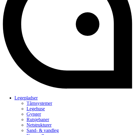
Legepladser
Tårnsystemer
Legehuse
Gynger
Rutsjebaner
Netstrukturer
Sand- & vandleg