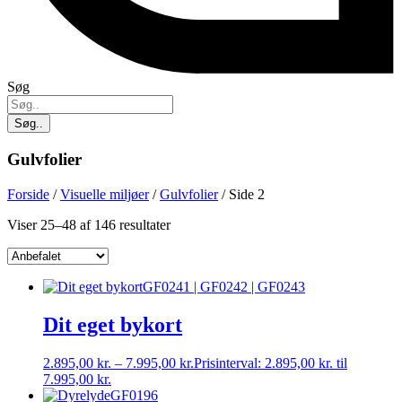
Søg
Søg..
Gulvfolier
Forside
/
Visuelle miljøer
/
Gulvfolier
/ Side 2
Viser 25–48 af 146 resultater
GF0241 | GF0242 | GF0243
Dit eget bykort
2.895,00
kr.
–
7.995,00
kr.
Prisinterval: 2.895,00 kr. til
7.995,00 kr.
GF0196